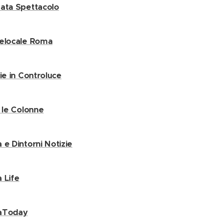
ata Spettacolo
elocale Roma
zie in Controluce
e le Colonne
 e Dintorni Notizie
 Life
aToday