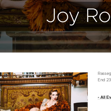
Joy R
Rasse
End 23
- All 