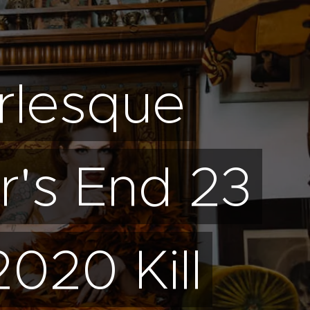
rlesque
's End 23
020 Kill