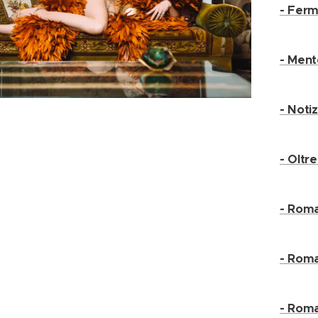
- Ferm
- Ment
- Noti
- Oltr
- Roma
- Roma
- Rom