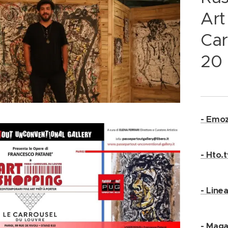
Art
Car
20 
- Emoz
- Hto.t
- Line
- Maga