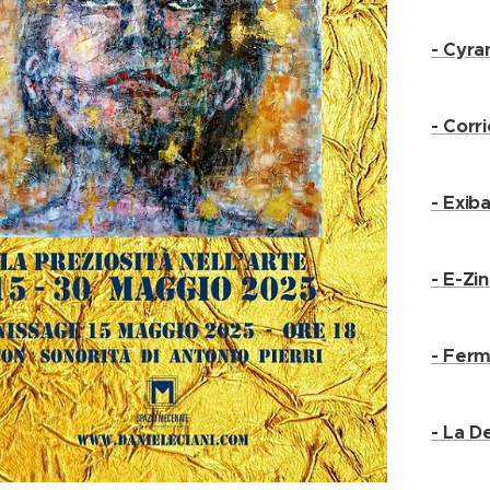
- Cyra
- Corr
- Exiba
- E-Zi
- Ferm
- La D