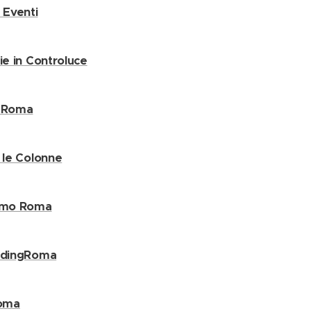
o Eventi
zie in Controluce
i Roma
e le Colonne
ismo Roma
oldingRoma
roma