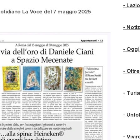
- Lazi
otidiano La Voce del 7 maggio 2025
- Noti
- Ogg
- Oltr
- Tur
- Unf
- Vivi