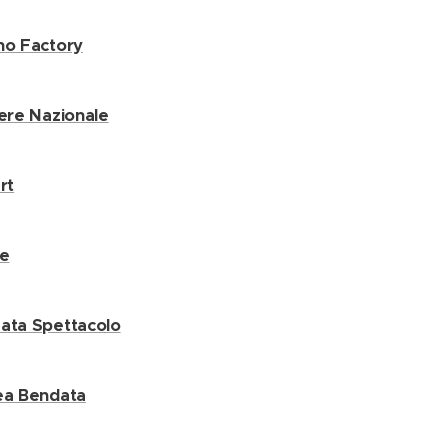
no Factory
iere Nazionale
rt
ne
ata Spettacolo
ea Bendata