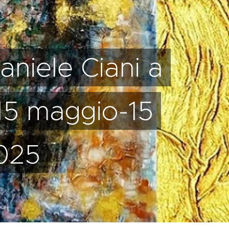
aniele Ciani a
15 maggio-15
025