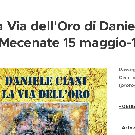
a Via dell'Oro di Danie
Mecenate 15 maggio-
Rasseg
Ciani
(proro
- 060
-
Arte