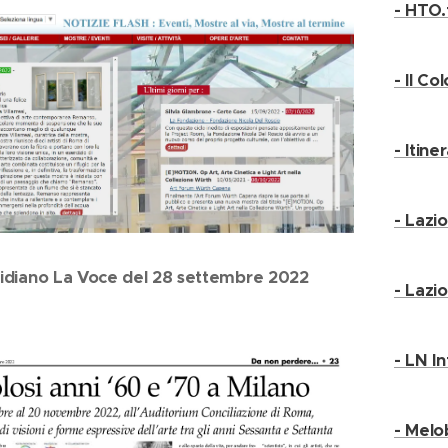
- HTO.
- Il Co
- Itine
- Lazi
idiano La Voce del 28 settembre 2022
- Lazi
- LN I
- Melo