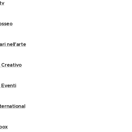
tv
losseo
rari nell'arte
o Creativo
o Eventi
nternational
box