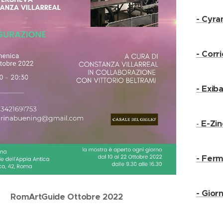
- Cyra
- Corr
- Exiba
-
E-Zin
- Ferm
- Gior
RomArtGuide Ottobre 2022