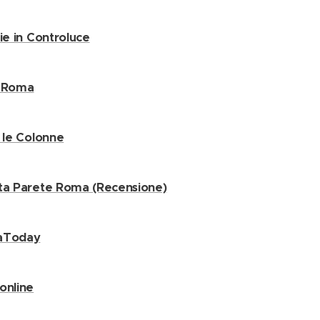
zie in Controluce
i Roma
e le Colonne
ta Parete Roma (Recensione)
aToday
online