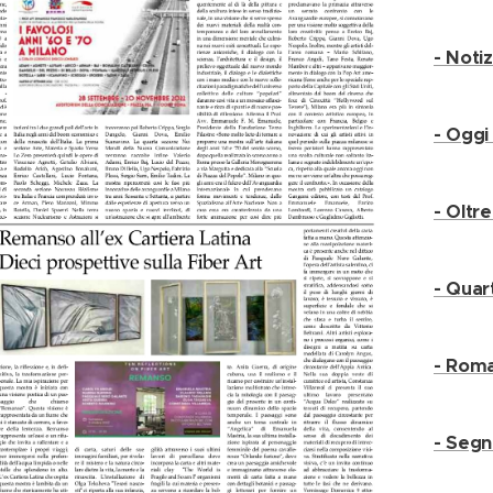
- Noti
- Ogg
- Oltr
- Quar
- Rom
- Segn