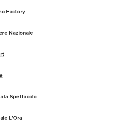
no Factory
iere Nazionale
rt
e
ata Spettacolo
nale L'Ora