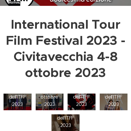
International Tour
Film Festival 2023 -
Civitavecchia 4-8
Prima di
ottobre 2023
Il
andare
Il film
program
via il film
Tutti i
inaugurale
ma
di
vincitori
del 4
completo
apertura
Jenny De
dell'ITFF
ottobre
dell'ITFF
dell'ITFF
Nucci
2023
2023
2023
2023
Madrina
dell'ITFF
2023